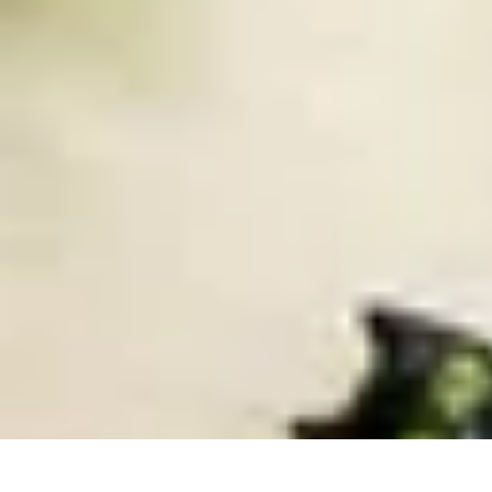
Top Fournitures
Fournitures Scolaires
Organisation
Fournitures Écologiques
Éducation
B
Top Fournitures