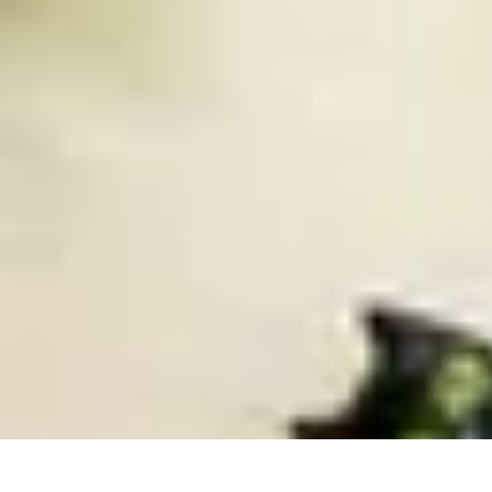
Top Fournitures
Fournitures Scolaires
Organisation
Fournitures Écologiques
Éducation
B
Top Fournitures