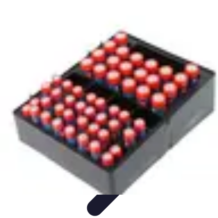
Top Fournitures
Fournitures Scolaires
Organisation
Fournitures
Écologiques
Éducation
Bureau
Top Fournitures