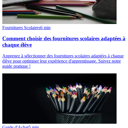
Fournitures Scolaires
6
min
Comment choisir des fournitures scolaires adaptées à
chaque élève
Apprenez à sélectionner des fournitures scolaires adaptées à chaque
élève pour optimiser leur expérience d'apprentissage. Suivez notre
guide pratique !
Guide d'Achat
5
min