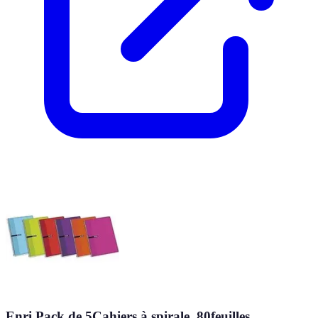
Enri Pack de 5Cahiers à spirale, 80feuilles,