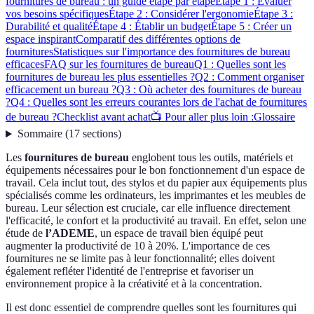
fournitures de bureau : un guide étape par étape
Étape 1 : Évaluer
vos besoins spécifiques
Étape 2 : Considérer l'ergonomie
Étape 3 :
Durabilité et qualité
Étape 4 : Établir un budget
Étape 5 : Créer un
espace inspirant
Comparatif des différentes options de
fournitures
Statistiques sur l'importance des fournitures de bureau
efficaces
FAQ sur les fournitures de bureau
Q1 : Quelles sont les
fournitures de bureau les plus essentielles ?
Q2 : Comment organiser
efficacement un bureau ?
Q3 : Où acheter des fournitures de bureau
?
Q4 : Quelles sont les erreurs courantes lors de l'achat de fournitures
de bureau ?
Checklist avant achat
📺 Pour aller plus loin :
Glossaire
Sommaire
(
17
sections
)
Les
fournitures de bureau
englobent tous les outils, matériels et
équipements nécessaires pour le bon fonctionnement d'un espace de
travail. Cela inclut tout, des stylos et du papier aux équipements plus
spécialisés comme les ordinateurs, les imprimantes et les meubles de
bureau. Leur sélection est cruciale, car elle influence directement
l'efficacité, le confort et la productivité au travail. En effet, selon une
étude de
l’ADEME
, un espace de travail bien équipé peut
augmenter la productivité de 10 à 20%. L'importance de ces
fournitures ne se limite pas à leur fonctionnalité; elles doivent
également refléter l'identité de l'entreprise et favoriser un
environnement propice à la créativité et à la concentration.
Il est donc essentiel de comprendre quelles sont les fournitures qui