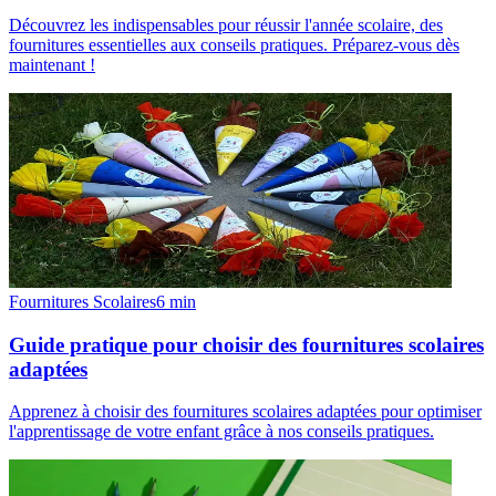
Découvrez les indispensables pour réussir l'année scolaire, des
fournitures essentielles aux conseils pratiques. Préparez-vous dès
maintenant !
Fournitures Scolaires
6
min
Guide pratique pour choisir des fournitures scolaires
adaptées
Apprenez à choisir des fournitures scolaires adaptées pour optimiser
l'apprentissage de votre enfant grâce à nos conseils pratiques.