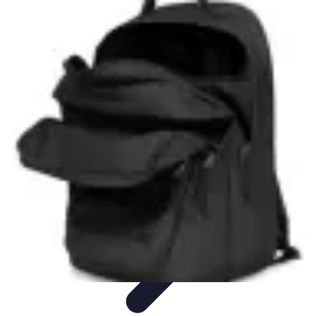
Top Fournitures
Fournitures Scolaires
Organisation
Fournitures
Écologiques
Éducation
Bureau
Top Fournitures