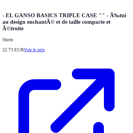
- EL GANSO BASICS TRIPLE CASE "" - Ã‰tui
au design enchantÃ© et de taille compacte et
Ã©troite
Shein
22.73
EUR
Voir le prix