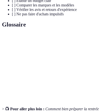
[ ] Établir un budget clair
[ ] Comparer les marques et les modèles
[ ] Vérifier les avis et retours d'expérience
[ ] Ne pas faire d'achats impulsifs
Glossaire
Terme
Définition
Fournitures
Objets nécessaires à la vie scolaire, incluant
scolaires
cahiers, stylos, ordinateurs, etc.
Montant total prévu pour les achats de fournitures
Budget
scolaires.
Étiquettes ou entreprises reconnues pour la
Marques
fabrication de produits spécifiques.
>
📺 Pour aller plus loin :
Comment bien préparer la rentrée