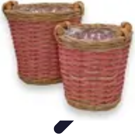
Top Fournitures
Fournitures Scolaires
Organisation
Fournitures
Écologiques
Éducation
Bureau
Top Fournitures