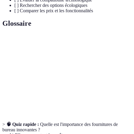
[ ] Rechercher des options écologiques
[ ] Comparer les prix et les fonctionnalités
Glossaire
Terme
Définition
Produits respectueux de l'environnement, peu
Écologique
polluants.
Conception qui maximise le confort et la
Ergonomie
fonctionnalité.
Technologie
Produits qui combinent différentes fonctions
intégrée
technologiques.
>
🧠 Quiz rapide :
Quelle est l'importance des fournitures de
bureau innovantes ?