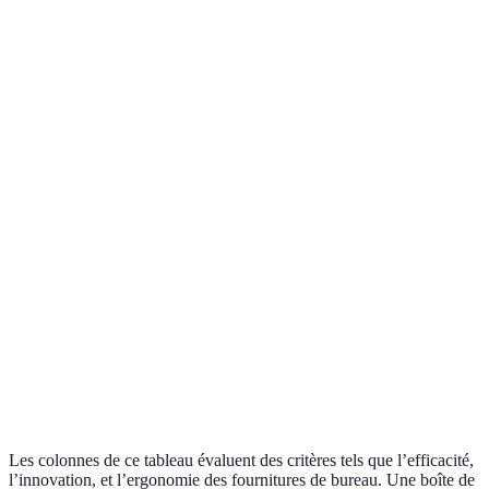
Idéale
Boîte de
4/5
5/5
4/5
l’organ
rangement
d’espa
Chargeur
Essenti
USB C
5/5
4/5
5/5
pour r
rapide
rapide
Amélio
Purificateur
3/5
5/5
4/5
qualité
d'air
au bur
Utile 
Piège à
assure
2/5
4/5
5/5
puces
enviro
sain
Les colonnes de ce tableau évaluent des critères tels que l’efficacité,
l’innovation, et l’ergonomie des fournitures de bureau. Une boîte de