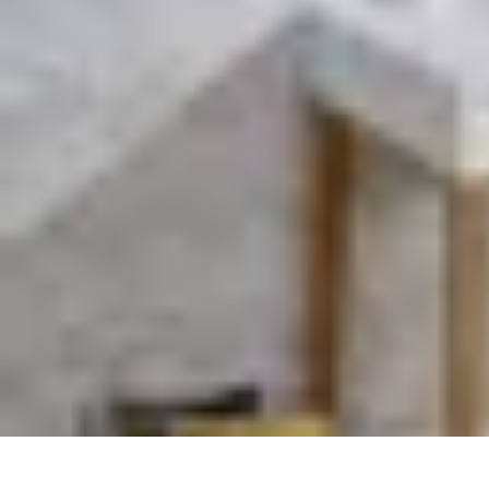
Top Fournitures
Fournitures Scolaires
Organisation
Fournitures Écologiques
Éducation
B
Top Fournitures